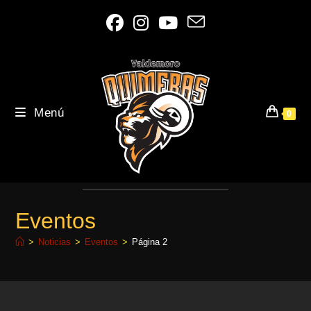
Ir
al
contenido
Menú
0
Eventos
>
Noticias
>
Eventos
>
Página 2