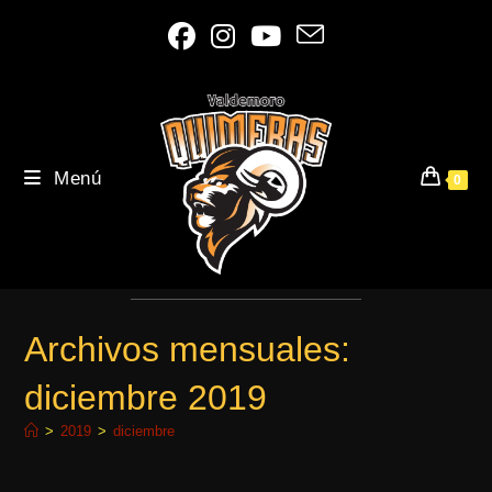
Ir
al
contenido
Menú
0
Archivos mensuales:
diciembre 2019
>
2019
>
diciembre