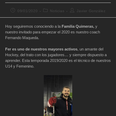
Publicación
Categoría
Autor
09/01/2020
Noticias
Javier González
de
de
de
la
la
la
entrada:
entrada:
entrada:
Hoy seguiremos conociendo a la
Familia Quimeras,
y
nuestro invitado para empezar el 2020 es nuestro coach
Fernando Maqueda.
Fer es uno de nuestros mayores activos
, un amante del
Hockey, del trato con los jugadores… y siempre dispuesto a
aprender. Esta temporada 2019/2020 es el técnico de nuestros
U14 y Femenino.