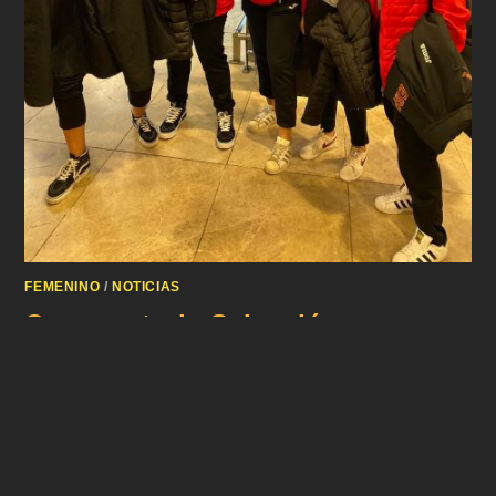
FEMENINO
/
NOTICIAS
Convocatoria Selección
Española U18
Hoy es uno de esos días en la historia de nuestro club donde
el orgullo es imposible de superar. Hoy anunciamos que
nuestras jugadoras Cristina, Berta, Jimena, Sofia y Marta
formarán parte de la convocatoria de la Selección Española