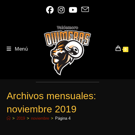
Ir
al
contenido
Menú
0
Archivos mensuales:
noviembre 2019
>
2019
>
noviembre
>
Página 4