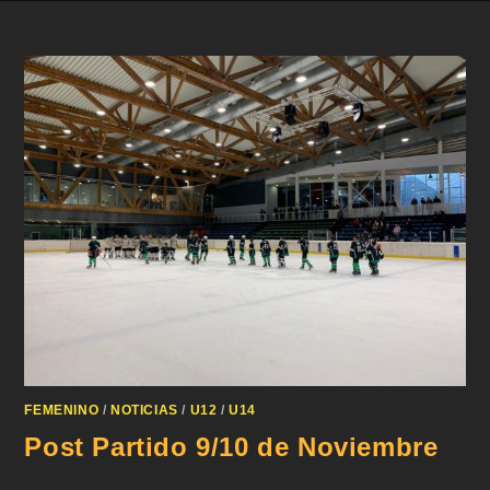
FEMENINO
/
NOTICIAS
/
U12
/
U14
Post Partido 9/10 de Noviembre