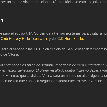
l ser un evento sin competición, será mas fácil que estos objetivos s
14
je para el equipo U14.
Volvemos a tierras norteñas
para visitar a n
l
Club Hockey Hielo Txuri Urdin
y del C
.D Hielo Bipolo
.
a será el sábado a las 14.15h en el hielo de San Sebastián y el doming
lo de Vitoria.
su entrenador,
es un fin de semana importante de cara a refrendar el 
enamientos del equipo. El último resultado contra Txuri no debería val
sta.
Mientras que la visita a Vitoria será un partido de alta exigencia c
eón de liga que con toda seguridad sacará nuestra mejor versión.