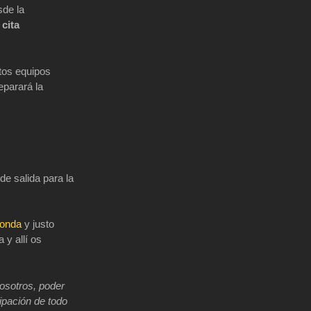
sde la
 cita
tos equipos
eparará la
de salida para la
honda
y justo
 y allí os
osotros, poder
cipación de todo