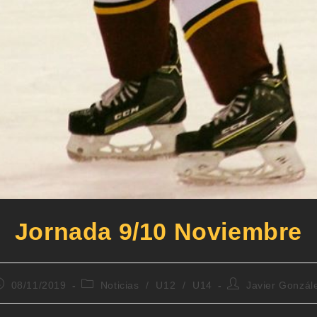
Jornada 9/10 Noviembre
08/11/2019
Noticias
/
U12
/
U14
Javier Gonzál