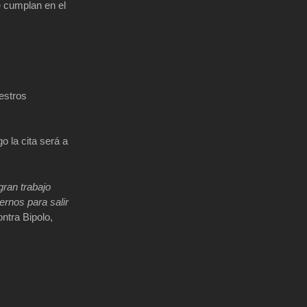
e cumplan en el
uestros
o la cita será a
gran trabajo
ernos para salir
ontra Bipolo,