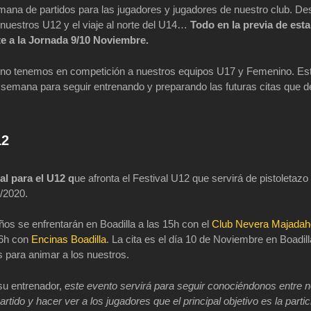
mana de partidos para las jugadores y jugadores de nuestro club. De
 nuestros U12 y el viaje al norte del U14…
Todo en la previa de esta
e a la Jornada 9/10 Noviembre.
 no tenemos en competición a nuestros equipos U17 y Femenino. Es
e semana para seguir entrenando y preparando las futuras citas que d
12
al para el U12 q
ue afronta el Festival U12 que servirá de pistoletazo 
/2020.
os se enfrentarán en Boadilla a las 15h con el
Club Nevera Majada
16h con
Encinas Boadilla
. La cita es el día 10 de Noviembre en Boadilla
s para animar a los nuestros.
su entrenador,
este evento servirá para seguir conociéndonos entre n
artido y hacer ver a los jugadores que el principal objetivo es la parti