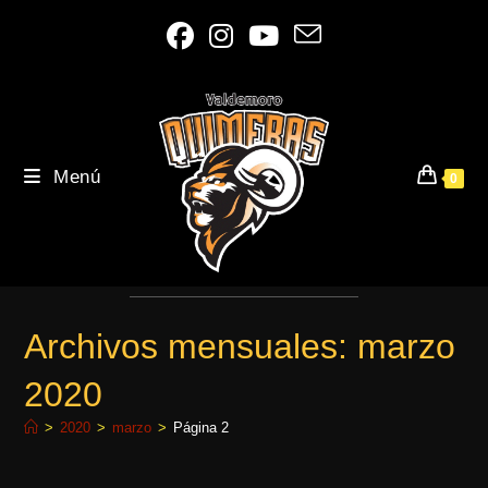
Ir
al
contenido
Menú
0
Archivos mensuales: marzo
2020
>
2020
>
marzo
>
Página 2