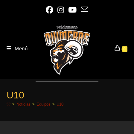
Ir
al
contenido
Menú
0
U10
>
Noticias
>
Equipos
>
U10