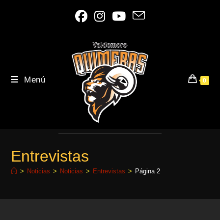
Ir
al
contenido
Menú
0
Entrevistas
>
Noticias
>
Noticias
>
Entrevistas
>
Página 2