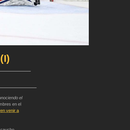
Web
I)
nociendo el
mbres en el
en venir a
e caucho,