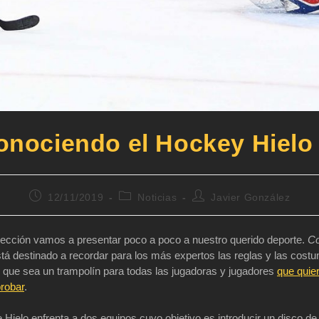
onociendo el Hockey Hielo (
Publicación
Categoría
Autor
12/11/2019
Noticias
Javier González
de
de
de
la
la
la
entrada:
entrada:
entrada:
ección vamos a presentar poco a poco a nuestro querido deporte.
Co
tá destinado a recordar para los más expertos las reglas y las costu
z que sea un trampolín para todas las jugadoras y jugadores
que quier
probar
.
Hielo enfrenta a dos equipos cuyo objetivo es introducir un disco d