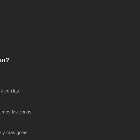
en?
ck con las
remos las zonas
ve y más goles