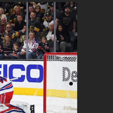
De
La